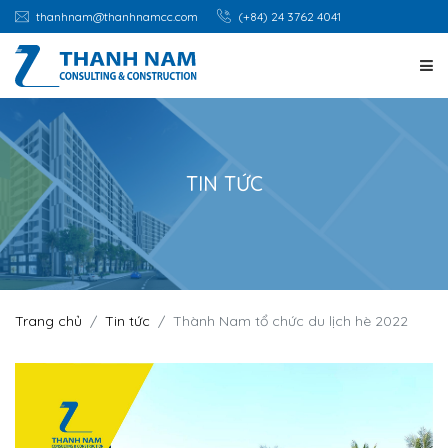
thanhnam@thanhnamcc.com
(+84) 24 3762 4041
TRANG CHỦ
GIỚI THIỆU
TIN TỨC
DỊCH VỤ
DỰ ÁN
Trang chủ
Tin tức
Thành Nam tổ chức du lịch hè 2022
CƠ HỘI NGHỀ NGHIỆP
TIN TỨC