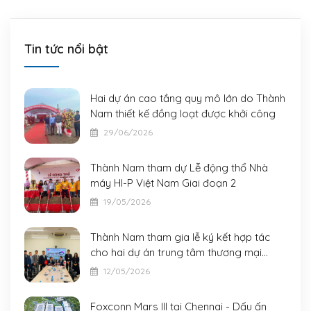
Tin tức nổi bật
Hai dự án cao tầng quy mô lớn do Thành
Nam thiết kế đồng loạt được khởi công
29/06/2026
Thành Nam tham dự Lễ động thổ Nhà
máy HI-P Việt Nam Giai đoạn 2
19/05/2026
Thành Nam tham gia lễ ký kết hợp tác
cho hai dự án trung tâm thương mại
AeonMall quy mô lớn tại Đà Nẵng và Bắc
12/05/2026
Ninh
Foxconn Mars III tại Chennai - Dấu ấn