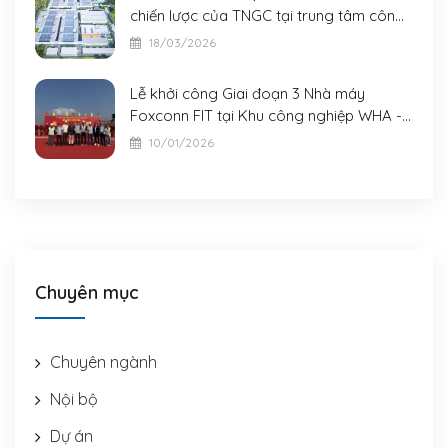
chiến lược của TNGC tại trung tâm công
nghiệp mới của châu Á
18/03/2026
Lễ khởi công Giai đoạn 3 Nhà máy
Foxconn FIT tại Khu công nghiệp WHA -
Nghệ An
10/01/2026
Chuyên mục
Chuyên ngành
Nội bộ
Dự án