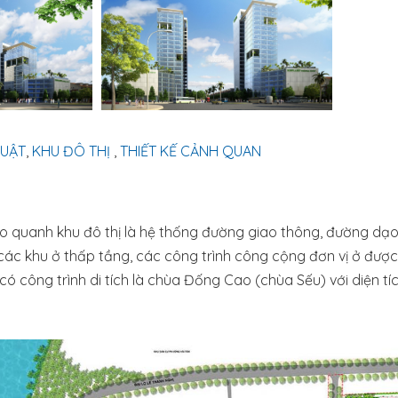
HUẬT
,
KHU ĐÔ THỊ
,
THIẾT KẾ CẢNH QUAN
 bao quanh khu đô thị là hệ thống đường giao thông, đường d
 các khu ở thấp tầng, các công trình công cộng đơn vị ở đượ
ó công trình di tích là chùa Đống Cao (chùa Sếu) với diện tíc