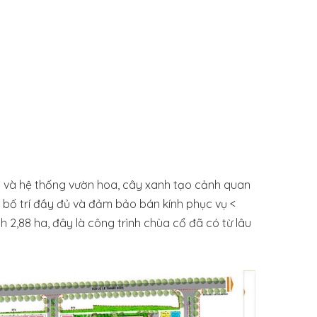
ạo và hệ thống vườn hoa, cây xanh tạo cảnh quan
c bố trí đầy đủ và đảm bảo bán kính phục vụ <
h 2,88 ha, đây là công trình chùa cổ đã có từ lâu