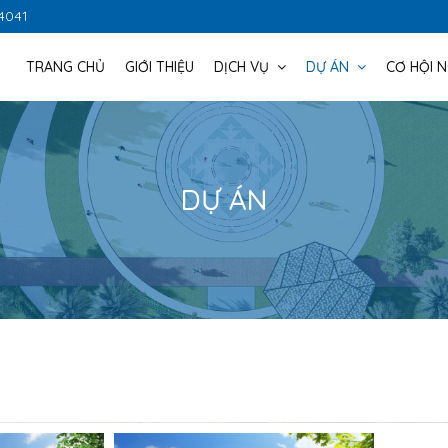
 4041
TRANG CHỦ
GIỚI THIỆU
DỊCH VỤ
DỰ ÁN
CƠ HỘI 
DỰ ÁN