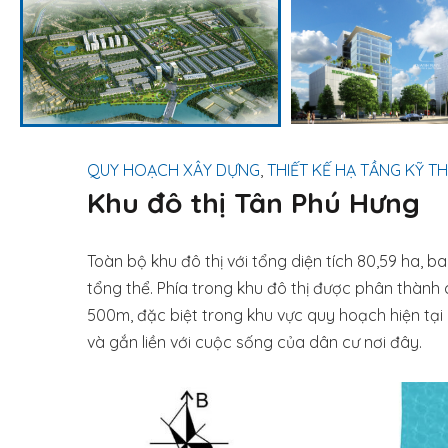
QUY HOẠCH XÂY DỰNG
,
THIẾT KẾ HẠ TẦNG KỸ T
Khu đô thị Tân Phú Hưng
Toàn bộ khu đô thị với tổng diện tích 80,59 ha,
tổng thể. Phía trong khu đô thị được phân thành
500m, đặc biệt trong khu vực quy hoạch hiện tại c
và gắn liền với cuộc sống của dân cư nơi đây.